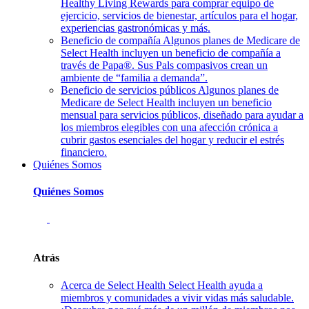
Healthy Living Rewards para comprar equipo de
ejercicio, servicios de bienestar, artículos para el hogar,
experiencias gastronómicas y más.
Beneficio de compañía
Algunos planes de Medicare de
Select Health incluyen un beneficio de compañía a
través de Papa®. Sus Pals compasivos crean un
ambiente de “familia a demanda”.
Beneficio de servicios públicos
Algunos planes de
Medicare de Select Health incluyen un beneficio
mensual para servicios públicos, diseñado para ayudar a
los miembros elegibles con una afección crónica a
cubrir gastos esenciales del hogar y reducir el estrés
financiero.
Quiénes Somos
Quiénes Somos
Atrás
Acerca de Select Health
Select Health ayuda a
miembros y comunidades a vivir vidas más saludable.