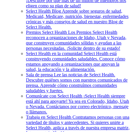
¡Descubre por qué más de un millón de miembros nos
eligen como su plan de salud!
Select Health Blog
Aprende sobre seguros de salud,
Medicaid, Medicare, nutrición, bienestar, enfermedades
crónicas y más consejos de salud en nuestro Blog de
Select Health.
Premios Select Health
Los Premios Select Health
reconocen a organizaciones de Idaho, Utah y Nevada,
que construyen comunidades sólidas y ayudan a las
personas necesitadas. ¡Solicite dentro de su estado!
Select Health en la comunidad
Select Health está
construyendo comunidades saludables. Conoce cómo
estamos apoyando a organizaciones que apoyan la
salud, la educación y la alimentación.
Sala de prensa
Lee las noticias de Select Health.
Descubre quiénes somos con nuestros comunicados de
prensa. Aprende cómo construímos comunidades
saludables y fuertes.
Comunícate con Select Health
¡Select Health siempre
está ahí para apoyarte! Ya sea en Colorado, Idaho, Utah
o Nevada. Contáctanos por correo electrónico, mensaje
o llámanos.
Trabaja en Select Health
Contratamos personas con una
variedad de títulos y antecedentes. Si quieres unirte a
Select Health, aplica a través de nuestra empresa matriz,