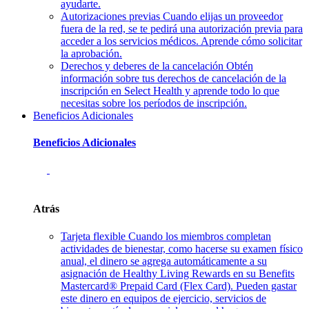
ayudarte.
Autorizaciones previas
Cuando elijas un proveedor
fuera de la red, se te pedirá una autorización previa para
acceder a los servicios médicos. Aprende cómo solicitar
la aprobación.
Derechos y deberes de la cancelación
Obtén
información sobre tus derechos de cancelación de la
inscripción en Select Health y aprende todo lo que
necesitas sobre los períodos de inscripción.
Beneficios Adicionales
Beneficios Adicionales
Atrás
Tarjeta flexible
Cuando los miembros completan
actividades de bienestar, como hacerse su examen físico
anual, el dinero se agrega automáticamente a su
asignación de Healthy Living Rewards en su Benefits
Mastercard® Prepaid Card (Flex Card). Pueden gastar
este dinero en equipos de ejercicio, servicios de