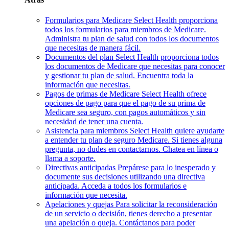
Formularios para Medicare
Select Health proporciona
todos los formularios para miembros de Medicare.
Administra tu plan de salud con todos los documentos
que necesitas de manera fácil.
Documentos del plan
Select Health proporciona todos
los documentos de Medicare que necesitas para conocer
y gestionar tu plan de salud. Encuentra toda la
información que necesitas.
Pagos de primas de Medicare
Select Health ofrece
opciones de pago para que el pago de su prima de
Medicare sea seguro, con pagos automáticos y sin
necesidad de tener una cuenta.
Asistencia para miembros
Select Health quiere ayudarte
a entender tu plan de seguro Medicare. Si tienes alguna
pregunta, no dudes en contactarnos. Chatea en línea o
llama a soporte.
Directivas anticipadas
Prepárese para lo inesperado y
documente sus decisiones utilizando una directiva
anticipada. Acceda a todos los formularios e
información que necesita.
Apelaciones y quejas
Para solicitar la reconsideración
de un servicio o decisión, tienes derecho a presentar
una apelación o queja. Contáctanos para poder