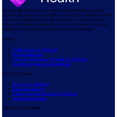
Durante más de 40 años, nos hemos comprometido a ayudar a
nuestros miembros y comunidades a vivir lo más saludable posible.
Somos una organización sin fines de lucro con sede en Utah y
oficinas en Colorado, Idaho, Nevada y Utah. Cuando nos llame,
hablará con una persona real que conoce su comunidad.
AVISOS
Calificaciones de Medicare
No discriminación
Aviso de prácticas de privacidad de Medicare
Nuestro programa de cumplimiento
RECURSOS Y MÁS
Recursos de Medicare
Encuentre atención
Datos de lectura mecánica de Medicare
Intercambio de datos
ACERCA DE NOSOTROS