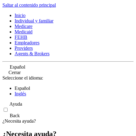
Saltar al contenido principal
Inicio
Individual y familiar
Medicare
Medicaid
FEHB
Empleadores
Providers
Agents & Brokers
Español
Cerrar
Seleccione el idioma:
Español
Inglés
Ayuda
Back
¿Necesita ayuda?
¿Necesita ayuda?