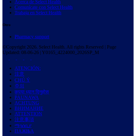
Acerca de Select Health
Comunícate con Select Health
Trabaja en Select Health
Otro
Pharmacy support
©Copyright
2026
. Select Health. All rights Reserved | Page
Updated:
08-06-26
|
Y0165_4224000_2026SP_M
ATENCIÓN:
注意
CHÚ Ý
주의
कृपया ध्यान दिनुहोस्
PAUNAWA
ACHTUNG
ВНИМАНИЕ
ATTENTION
注意事項
ማሳሰቢያ
ПАЖЊА